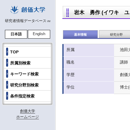
岩木 勇作 (イワキ ユウサ
研究者情報データベース
VM
English
日本語
基本情報
研究分野
所属
池田
TOP
職名
講師
所属別検索
キーワード検索
学歴
創価
研究分野別検索
学位
博士(
条件指定検索
創価大学
ホームページ