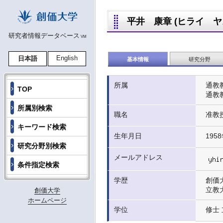
平井 康章 (ヒライ ヤスアキ
研究者情報データベース
VM
English
日本語
基本情報
研究分野
所属
通教
TOP
通教
所属別検索
職名
准教
キーワード検索
生年月日
195
研究分野別検索
メールアドレス
条件指定検索
学歴
創価
立教
創価大学
ホームページ
学位
修士 