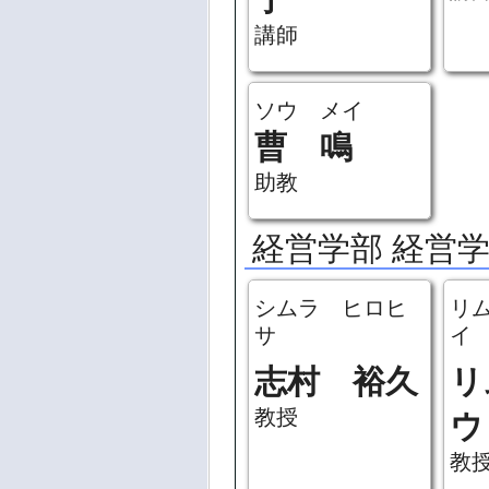
講師
ソウ メイ
曹 鳴
助教
経営学部 経営
シムラ ヒロヒ
リ
サ
イ
志村 裕久
リ
教授
ウ
教