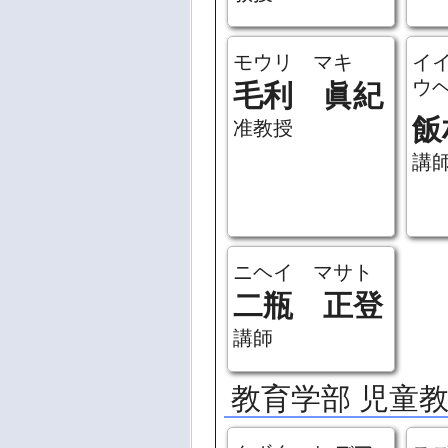
モウリ マキ
イ
ウ
毛利 眞紀
飯
准教授
講
ニヘイ マサト
二瓶 正登
講師
教育学部 児童