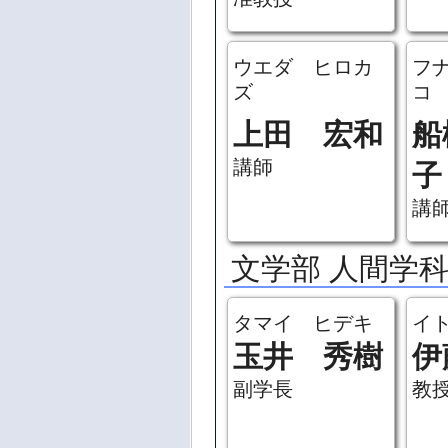
准教授
ウエダ ヒロカ
フ
ズ
コ
上田 宏和
船
講師
子
講
文学部 人間学
タマイ ヒデキ
イ
玉井 秀樹
伊
副学長
教