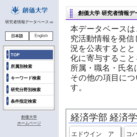
創価大学 研究者情報デ
研究者情報データベース
VM
本データベースは
English
日本語
究活動情報を発信
況を公表するとと
TOP
化に寄与すること
所属・職名・氏名
所属別検索
その他の項目につ
キーワード検索
す。
研究分野別検索
条件指定検索
経済学部 経済
創価大学
ホームページ
エドウイン ア
コ