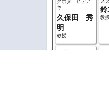
クボタ ヒデア
ス
キ
鈴
久保田 秀
教
明
教授
アダチ ヒロミ
イ
足立 広美
井
准教授
子
准
ご利用にあたっ
コニシ カズヒ
ト
著作権法により
ロ
ウ
体を無許可で複