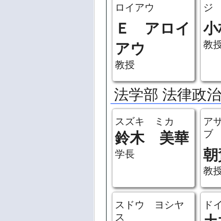
ロイアウ
ジ
Ｅ アロイ
小
教
アウ
教授
法学部 法律政
スズキ ミカ
ア
ブ
鈴木 美華
朝
学長
教
スドウ ヨシヤ
ド
ス