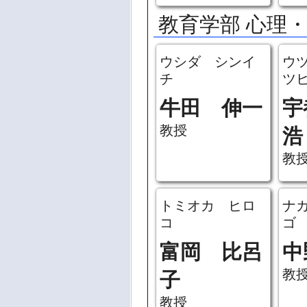
教育学部 心理
ウシダ シンイ
ウ
チ
ツ
牛田 伸一
宇
教授
浩
教
トミオカ ヒロ
ナ
コ
ゴ
富岡 比呂
中
教
子
教授