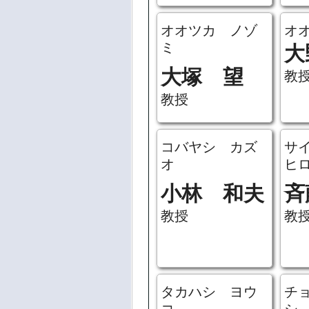
オオツカ ノゾ
オ
ミ
大
大塚 望
教
教授
コバヤシ カズ
サ
オ
ヒ
小林 和夫
斉
教授
教
タカハシ ヨウ
チ