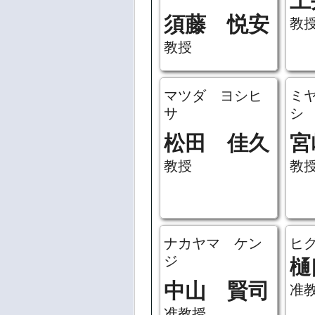
土
須藤 悦安
教
教授
マツダ ヨシヒ
ミ
サ
シ
松田 佳久
宮
教授
教
ナカヤマ ケン
ヒ
ジ
樋
中山 賢司
准