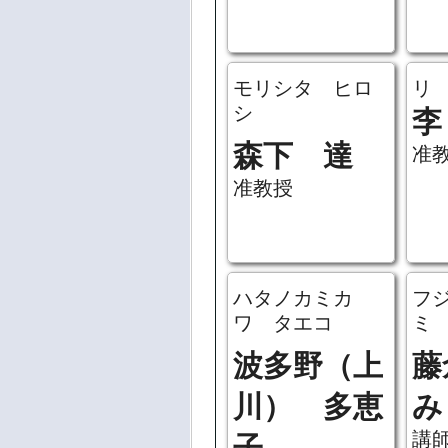
モリシタ ヒロ
リ
シ
李
森下 達
准
准教授
ハタノカミカ
フ
ワ タエコ
ミ
波多野（上
藤
川） 多恵
み
講
子