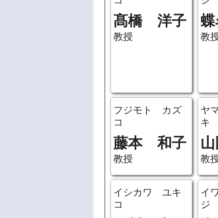
コ
シ
髙橋 洋子
蝶
教授
教
フジモト カズ
ヤ
コ
キ
藤本 和子
山
教授
教
イシカワ ユキ
イ
コ
ジ