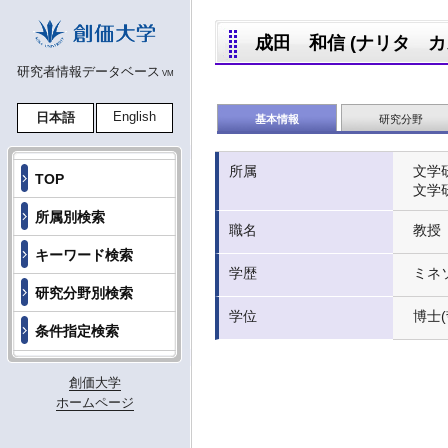
成田 和信 (ナリタ カズノ
研究者情報データベース
VM
English
日本語
基本情報
研究分野
所属
文学
TOP
文学
所属別検索
職名
教授
キーワード検索
学歴
ミネソ
研究分野別検索
学位
博士(
条件指定検索
創価大学
ホームページ