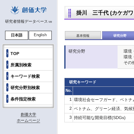
掛川 三千代 (カケガワ ミ
研究者情報データベース
VM
English
日本語
基本情報
研究分野
研究分野
環境
TOP
環境
その
所属別検索
キーワード検索
研究キーワード
研究分野別検索
No.
条件指定検索
1
環境社会セーフガード、ベトナ
2
ベトナム、グリーン経済、気候
創価大学
3
持続可能な開発目標(SDGs)
ホームページ