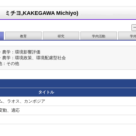
チヨ,KAKEGAWA Michiyo)
教育
研究
学内活動
学
・農学：環境影響評価
・農学：環境政策、環境配慮型社会
他：その他
タイトル
ム、ラオス、カンボジア
変動、適応