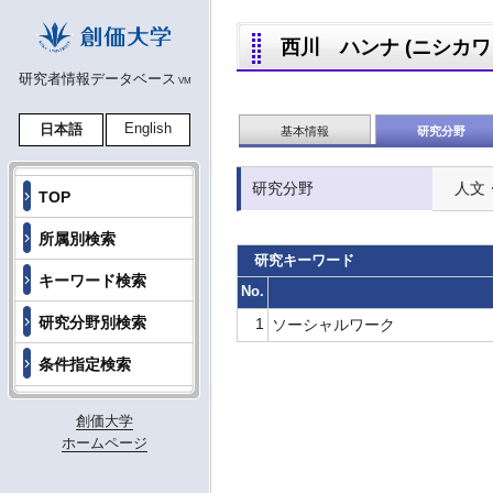
西川 ハンナ (ニシカワ ハ
研究者情報データベース
VM
English
日本語
基本情報
研究分野
研究分野
人文
TOP
所属別検索
研究キーワード
キーワード検索
No.
研究分野別検索
1
ソーシャルワーク
条件指定検索
創価大学
ホームページ