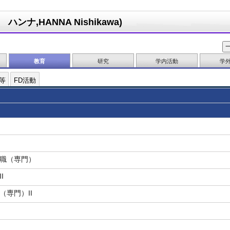
ンナ,HANNA Nishikawa)
教育
研究
学内活動
学
等
FD活動
門職（専門）
I
（専門）II