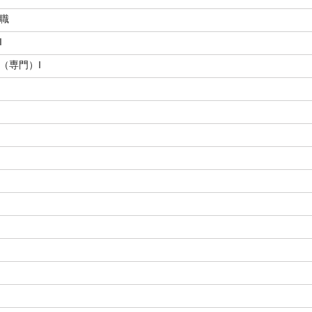
門職
I
（専門）I