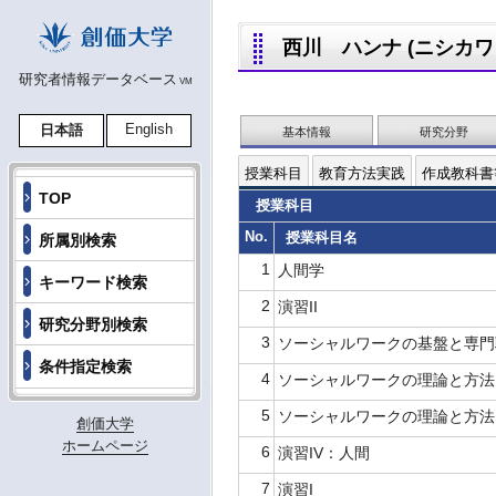
西川 ハンナ (ニシカワ ハ
研究者情報データベース
VM
English
日本語
基本情報
研究分野
授業科目
教育方法実践
作成教科書
TOP
授業科目
No.
授業科目名
所属別検索
1
人間学
キーワード検索
2
演習II
研究分野別検索
3
ソーシャルワークの基盤と専
条件指定検索
4
ソーシャルワークの理論と方法I
5
ソーシャルワークの理論と方法
創価大学
ホームページ
6
演習IV：人間
7
演習I