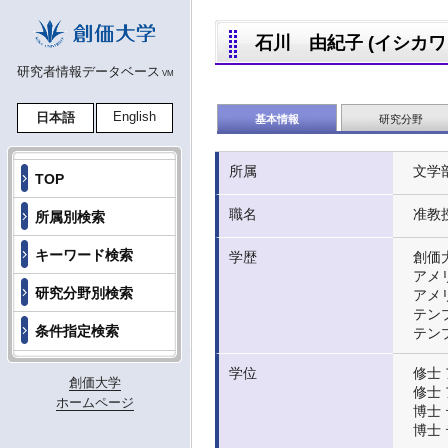
石川 由紀子 (イシカワ ユ
研究者情報データベース
VM
English
日本語
基本情報
研究分野
所属
文学
TOP
職名
准教
所属別検索
キーワード検索
学歴
創価
アメ
研究分野別検索
アメ
テン
条件指定検索
テン
学位
修士 
創価大学
修士 
ホームページ
博士 
博士 