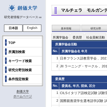
マルチェラ モルガンティー
研究者情報データベース
VM
English
日本語
基本情報
研究分野
所属学協会
委員歴
社会貢献活動
TOP
所属学協会活動
No.
所属学協会名 年月
所属別検索
1
日本フランス語教育学会 , 2021
キーワード検索
2
JII ラーニング・サークル , 201
研究分野別検索
委員歴
条件指定検索
No.
委員名, 年月, 団体, 区分
創価大学
1
CILSイタリア語検定試験 試験官,
ホームページ
2
国際親善奨学生選考語学試験 試験官