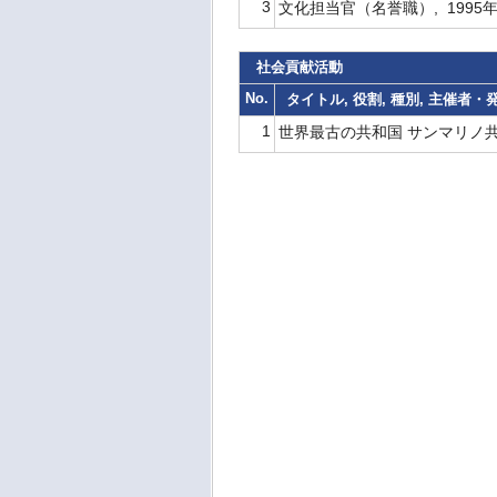
3
文化担当官（名誉職）, 1995年
社会貢献活動
No.
タイトル, 役割, 種別, 主催者
1
世界最古の共和国 サンマリノ共和国