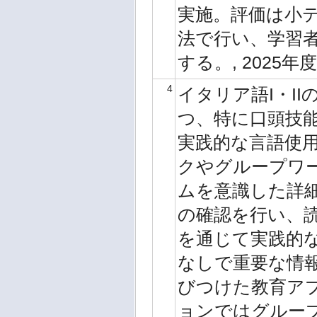
実施。評価は小
法で行い、学習
する。, 2025年
4
イタリア語I・I
つ、特に口頭技
実践的な言語使
クやグループワ
ムを意識した詳
の確認を行い、
を通じて実践的
なしで重要な情
びつけた教育ア
ョンではグルー