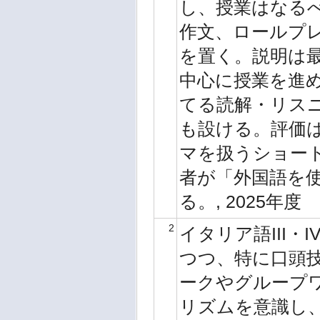
し、授業はなる
作文、ロールプ
を置く。説明は
中心に授業を進
てる読解・リス
も設ける。評価
マを扱うショー
者が「外国語を
る。, 2025年度
2
イタリア語III
つつ、特に口頭
ークやグループ
リズムを意識し