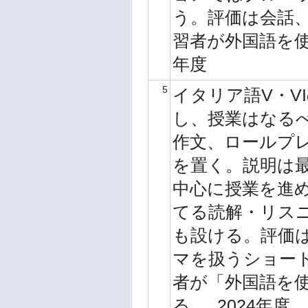
う。評価は会話
習者が外国語を使
年度
5
イタリア語V・V
し、授業はなる
作文、ロールプ
を置く。説明は
中心に授業を進
てる読解・リス
も設ける。評価
マを扱うショー
者が「外国語を
る。, 2024年度