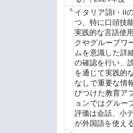
6
イタリア語I・I
つ、特に口頭技
実践的な言語使
クやグループワ
ムを意識した詳
の確認を行い、
を通じて実践的
なしで重要な情
びつけた教育ア
ョンではグルー
評価は会話、小
が外国語を使える