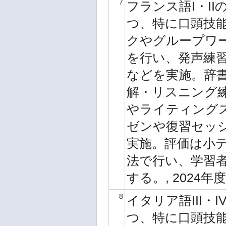
7
フランス語I・I
つ、特に口頭技
クやグループワ
を行い、発声練
などを実施。辞
解・リスニング
やライティング
ゼンや復習セッ
実施。評価は小
法で行い、学習
する。, 2024年
8
イタリア語III
つ、特に口頭技