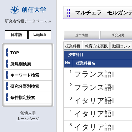
マルチェラ モルガンティー
研究者情報データベース
VM
English
日本語
基本情報
研究分野
授業科目
教育方法実践
動画コンテ
TOP
授業科目
No.
授業科目名
所属別検索
1
フランス語I
キーワード検索
2
フランス語I
研究分野別検索
条件指定検索
3
イタリア語I
4
イタリア語I
創価大学
ホームページ
5
イタリア語I