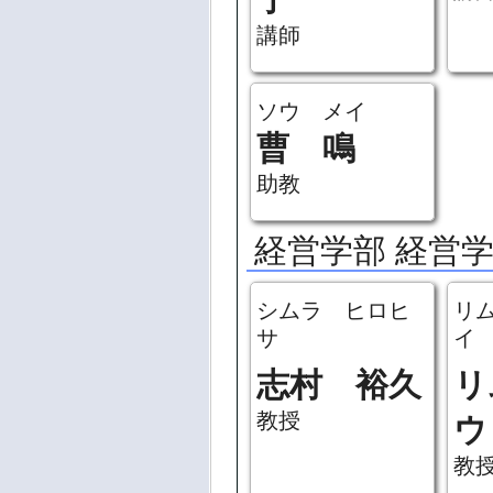
講師
ソウ メイ
曹 鳴
助教
経営学部 経営
シムラ ヒロヒ
リ
サ
イ
志村 裕久
リ
教授
ウ
教