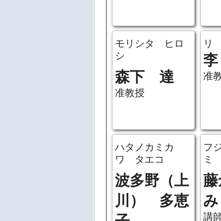
モリシタ ヒロ
リ
シ
李
森下 達
准
准教授
ハタノカミカ
フ
ワ タエコ
ミ
波多野（上
藤
川） 多恵
み
講
子