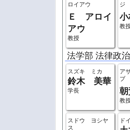
ロイアウ
ジ
Ｅ アロイ
小
教
アウ
教授
法学部 法律政
スズキ ミカ
ア
ブ
鈴木 美華
朝
学長
教
スドウ ヨシヤ
ド
ス