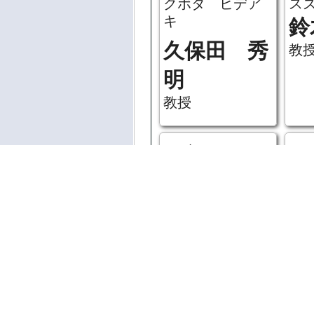
クボタ ヒデア
ス
キ
鈴
久保田 秀
教
明
教授
アダチ ヒロミ
イ
足立 広美
井
准教授
子
准
ご利用にあたっ
コニシ カズヒ
ト
著作権法により
ロ
ウ
体を無許可で複