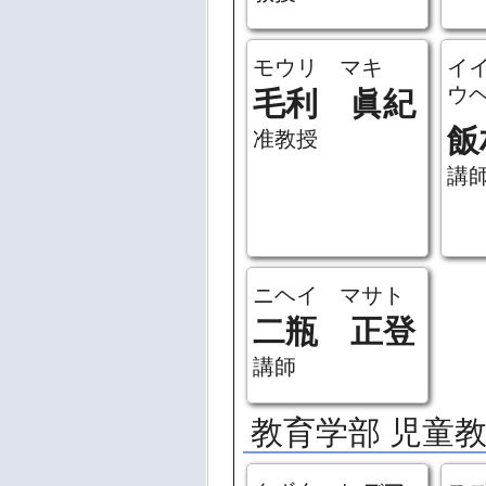
モウリ マキ
イ
ウ
毛利 眞紀
飯
准教授
講
ニヘイ マサト
二瓶 正登
講師
教育学部 児童