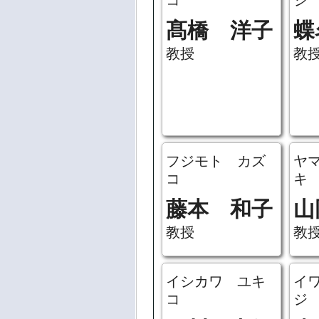
コ
シ
髙橋 洋子
蝶
教授
教
フジモト カズ
ヤ
コ
キ
藤本 和子
山
教授
教
イシカワ ユキ
イ
コ
ジ