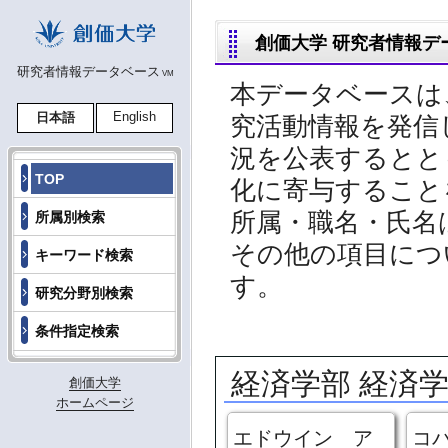
創価大学 研究者情報デ
研究者情報データベース
VM
本データベースは
English
日本語
究活動情報を発信
況を公表するとと
TOP
化に寄与すること
所属・職名・氏名
所属別検索
その他の項目につ
キーワード検索
す。
研究分野別検索
条件指定検索
経済学部 経済
創価大学
ホームページ
エドウイン ア
コ