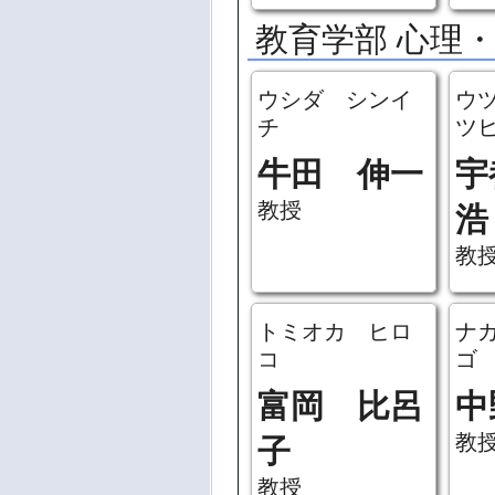
教育学部 心理
ウシダ シンイ
ウ
チ
ツ
牛田 伸一
宇
教授
浩
教
トミオカ ヒロ
ナ
コ
ゴ
富岡 比呂
中
教
子
教授