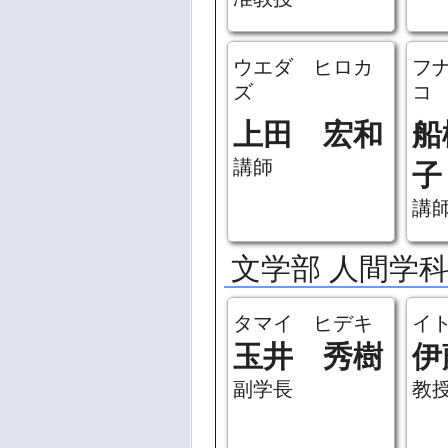
准教授
ウエダ ヒロカ
フ
ズ
コ
上田 宏和
船
講師
子
講
文学部 人間学
タマイ ヒデキ
イ
玉井 秀樹
伊
副学長
教