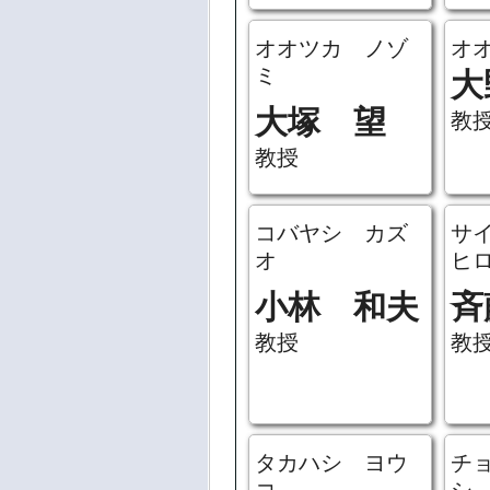
オオツカ ノゾ
オ
ミ
大
大塚 望
教
教授
コバヤシ カズ
サ
オ
ヒ
小林 和夫
斉
教授
教
タカハシ ヨウ
チ