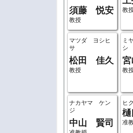
土
須藤 悦安
教
教授
マツダ ヨシヒ
ミ
サ
シ
松田 佳久
宮
教授
教
ナカヤマ ケン
ヒ
ジ
樋
中山 賢司
准