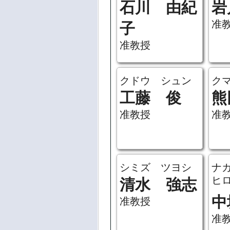
石川 由紀
岩
准
子
准教授
クドウ シュン
ク
工藤 俊
熊
准教授
准
シミズ ツヨシ
ナ
ヒ
清水 強志
中
准教授
准