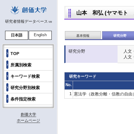
山本 和弘 (ヤマモト カズ
研究者情報データベース
VM
English
日本語
基本情報
研究分野
研究分野
人文
TOP
人文
所属別検索
キーワード検索
研究キーワード
No.
研究分野別検索
1
憲法学（政教分離・信教の自由
条件指定検索
創価大学
ホームページ