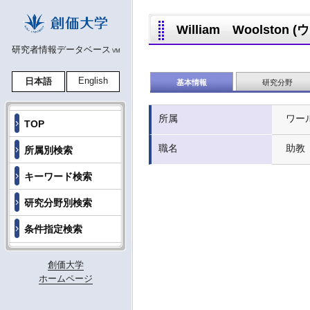
William Woolston
研究者情報データベース
VM
English
日本語
基本情報
研究分野
所属
ワー
TOP
職名
助教
所属別検索
キーワード検索
研究分野別検索
条件指定検索
創価大学
ホームページ