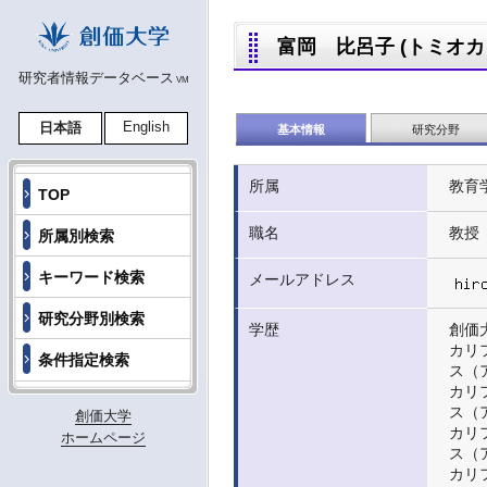
富岡 比呂子 (トミオカ ヒ
研究者情報データベース
VM
English
日本語
基本情報
研究分野
所属
教育
TOP
職名
教授
所属別検索
キーワード検索
メールアドレス
研究分野別検索
学歴
創価
カリ
条件指定検索
ス（ア
カリ
ス（ア
創価大学
カリ
ホームページ
ス（ア
カリ