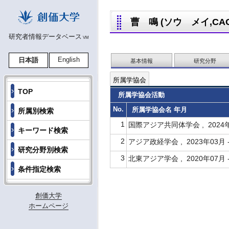
曹 鳴 (ソウ メイ,CAO 
研究者情報データベース
VM
English
日本語
基本情報
研究分野
所属学協会
TOP
所属学協会活動
No.
所属学協会名 年月
所属別検索
1
国際アジア共同体学会 , 2024年
キーワード検索
2
アジア政経学会 , 2023年03月 
研究分野別検索
3
北東アジア学会 , 2020年07月 
条件指定検索
創価大学
ホームページ