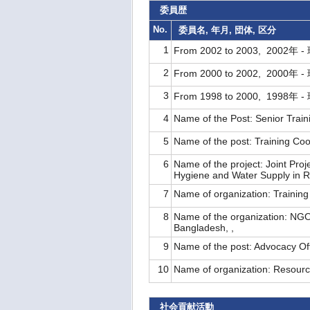
委員歴
No.
委員名, 年月, 団体, 区分
1
From 2002 to 2003, 2002年 -
2
From 2000 to 2002, 2000年 -
3
From 1998 to 2000, 1998年 -
4
Name of the Post: Senior Traini
5
Name of the post: Training Coo
6
Name of the project: Joint Pr
Hygiene and Water Supply in 
7
Name of organization: Trainin
8
Name of the organization: NG
Bangladesh, ,
9
Name of the post: Advocacy Off
10
Name of organization: Resourc
社会貢献活動