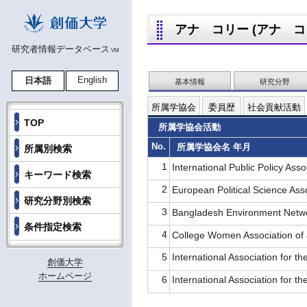
アナ コリー (アナ コリー
研究者情報データベース
VM
English
日本語
基本情報
研究分野
所属学協会
委員歴
社会貢献活動
TOP
所属学協会活動
No.
所属学協会名 年月
所属別検索
1
International Public Policy As
キーワード検索
2
European Political Science A
研究分野別検索
3
Bangladesh Environment Netw
条件指定検索
4
College Women Association o
5
International Association for 
創価大学
ホームページ
6
International Association for 