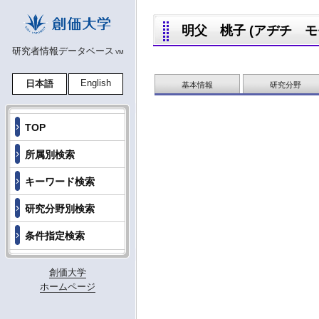
明父 桃子 (アヂチ モモコ
研究者情報データベース
VM
English
日本語
基本情報
研究分野
TOP
所属別検索
キーワード検索
研究分野別検索
条件指定検索
創価大学
ホームページ