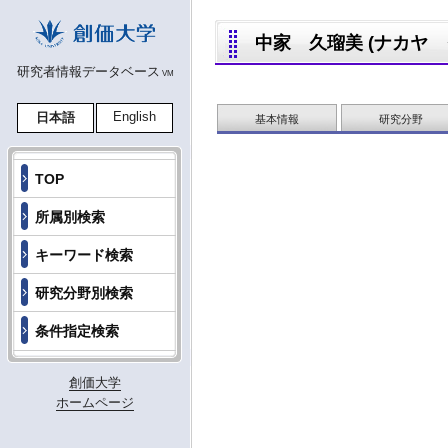
中家 久瑠美 (ナカヤ クル
研究者情報データベース
VM
English
日本語
基本情報
研究分野
TOP
所属別検索
キーワード検索
研究分野別検索
条件指定検索
創価大学
ホームページ