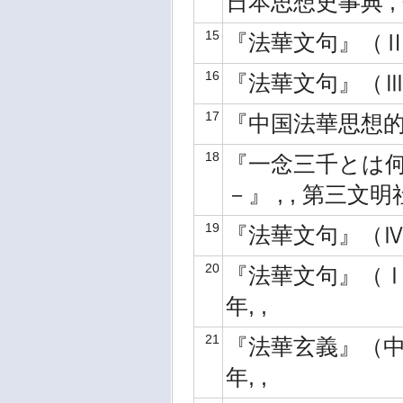
日本思想史事典 , 
15
『法華文句』（Ⅱ） ,
16
『法華文句』（Ⅲ） ,
17
『中国法華思想的研究
18
『一念三千とは
－』 , , 第三文明社
19
『法華文句』（Ⅳ） ,
20
『法華文句』（Ⅰ）（
年, ,
21
『法華玄義』（中）（
年, ,