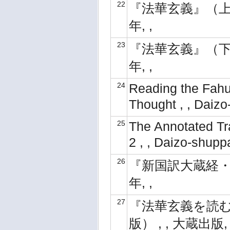
22
『法華玄義』（上）（
年, ,
23
『法華玄義』（下）（
年, ,
24
Reading the Fahua
Thought , , Daiz
25
The Annotated Tra
2 , , Daizo-shup
26
『新国訳大蔵経・中
年, ,
27
『法華玄義を読む
版） , , 大蔵出版, 