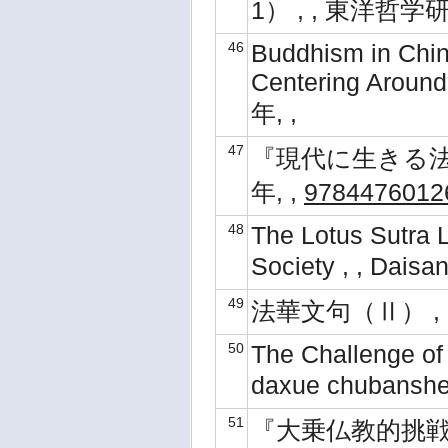
1） , , 東洋哲学研
46
Buddhism in Chin
Centering Around 
年, ,
47
『現代に生きる法華経
年, ,
9784476012
48
The Lotus Sutra L
Society , , Dais
49
法華文句（Ⅱ） , ,
50
The Challenge of
daxue chubanshe
51
『大乗仏教的挑戦