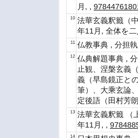
月, ,
9784476180
10
法華玄義釈籤（中） 
年11月, 全体を
11
仏教事典 , 分担執
12
仏典解題事典 , 分
止観、涅槃玄義
義（早島鏡正と
筆）、大乘玄論
定後語（田村芳朗
13
法華玄義釈籤 （上）
年11月, ,
978488
14