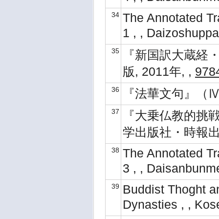
34
The Annotated Tra
1 , , Daizoshupp
35
『新国訳大蔵経・中
版, 2011年, ,
978
36
『法華文句』（Ⅳ） ,
37
『大乗仏教的挑戦
学出版社・時報出版
38
The Annotated Tra
3 , , Daisanbunm
39
Buddist Thoght a
Dynasties , , Ko