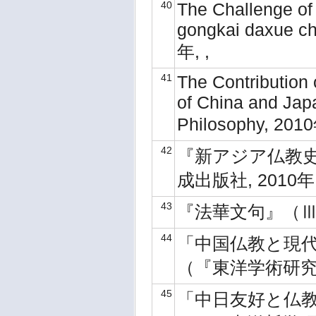
40
The Challenge of
gongkai daxue c
年, ,
41
The Contribution 
of China and Japan
Philosophy, 201
42
『新アジア仏教史0
成出版社, 2010年
43
『法華文句』（Ⅲ） ,
44
「中国仏教と現
（『東洋学術研究』49
45
「中日友好と仏教