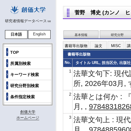
菅野 博史 (カンノ ヒロシ,
研究者情報データベース
VM
English
日本語
基本情報
研究分野
書籍等出版物
論文
MISC
講
TOP
書籍等出版物
No.
タイトル URL, 担当区分, 出版社
所属別検索
1
法華文句下: 現代
キーワード検索
所, 2026年03月
研究分野別検索
2
法華とは何か : 『
条件指定検索
月, ,
9784831826
創価大学
3
法華文句上 : 現代
ホームページ
月, ,
9784885960