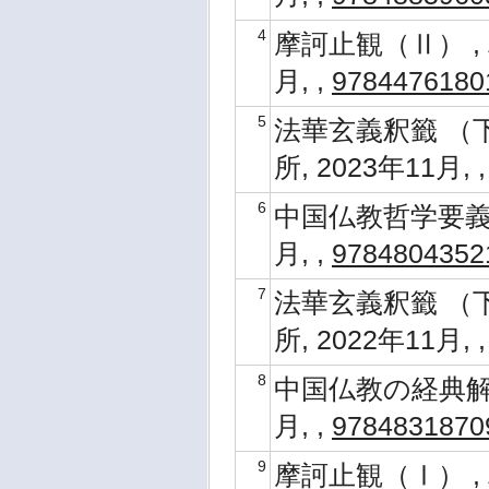
4
摩訶止観（Ⅱ） , 
月, ,
9784476180
5
法華玄義釈籤 （下
所, 2023年11月, 
6
中国仏教哲学要義 ,
月, ,
9784804352
7
法華玄義釈籤 （下
所, 2022年11月, 
8
中国仏教の経典解釈と
月, ,
9784831870
9
摩訶止観（Ⅰ） , 