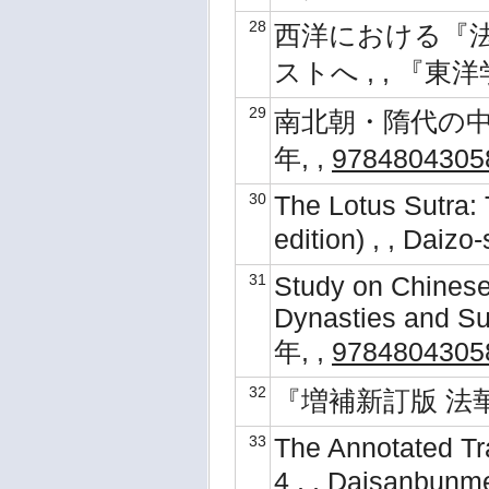
28
西洋における『
ストへ , , 『東洋
29
南北朝・隋代の中国仏
年, ,
9784804305
30
The Lotus Sutra: 
edition) , , Dai
31
Study on Chinese
Dynasties and Su
年, ,
9784804305
32
『増補新訂版 法華経
33
The Annotated Tra
4 , , Daisanbunm