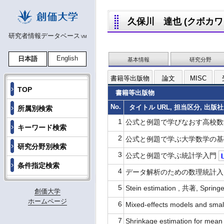
久保川 達也 (クボカワ タ
研究者情報データベース
VM
English
日本語
基本情報
研究分野
書籍等出版物
論文
MISC
TOP
書籍等出版物
No.
タイトル URL, 担当区分, 出版社
所属別検索
1
公式と例題で学びなおす高校数学 , 
キーワード検索
2
公式と例題で学ぶ大学数学の
研究分野別検索
3
公式と例題で学ぶ統計学入門
条件指定検索
4
データ解析のための数理統計
5
Stein estimation , 共著, Spring
創価大学
ホームページ
6
Mixed-effects models and smal
7
Shrinkage estimation for mean