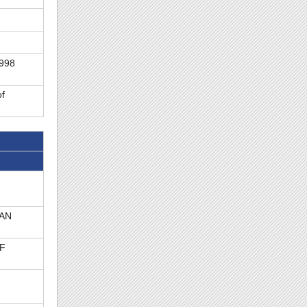
1998
of
IAN
OF