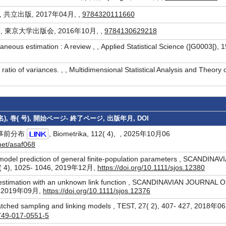
 , 共立出版, 2017年04月, ,
9784320111660
著, 東京大学出版会, 2016年10月, ,
9784130629218
eous estimation : A review , , Applied Statistical Science (]G0003[), 
atio of variances. , , Multidimensional Statistical Analysis and Theory 
, 巻( 号), 開始ページ- 終了ページ, 出版年月, DOI
事前分布
, Biometrika, 112( 4), , 2025年10月06
met/asaf068
model prediction of general finite-population parameters , SCANDINAV
 4), 1025- 1046, 2019年12月,
https://doi.org/10.1111/sjos.12380
a estimation with an unknown link function , SCANDINAVIAN JOURNAL 
7, 2019年09月,
https://doi.org/10.1111/sjos.12376
atched sampling and linking models , TEST, 27( 2), 407- 427, 2018年06
1749-017-0551-5