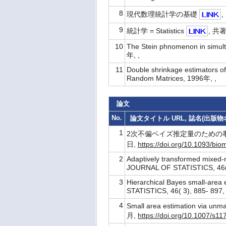
8
現代数理統計学の基礎
,
9
統計学 = Statistics
, 共
10
The Stein phnomenon in simultan
年, ,
11
Double shrinkage estimators of r
Random Matrices, 1996年, ,
論文
No.
論文タイトル URL, 誌名(出版物名)
1
2次不偏ベイズ推定量のための
日,
https://doi.org/10.1093/bio
2
Adaptively transformed mixed-
JOURNAL OF STATISTICS, 46(
3
Hierarchical Bayes small-are
STATISTICS, 46( 3), 885- 89
4
Small area estimation via unm
月,
https://doi.org/10.1007/s1