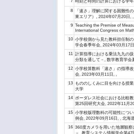
7
時刻と時間の計算における学年別傾
8
「速さ」理解に関する困難性の
東エリア）, 2024年07月20日, 
9
Teaching the Premise of Measu
International Congress on M
10
小学校側から見た教科担任制の
学会春季年会, 2024年03月17日
11
計算指導における乗法九九の扱
分類を通して－, 数学教育学会夏季
12
小学校算数科「速さ」の指導改善
会, 2023年03月11日, ,
13
もののしくみに目を向ける授業の開
大学
14
ボーダレス社会における比較教
第25回研究大会, 2022年11月2
15
小学校版理数科の可能性につい
例会, 2022年09月16日, ,
16
360度カメラを用いた地層観
－, 教育システム情報学会第47回