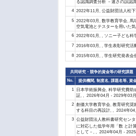
る認識調査分析 －速さの誤認
4
2022年11月, 公益財団法人
5
2022年03月, 数学教育学会
空気電池とテスターを用いた
6
2022年01月, , ソニー子ど
7
2016年03月, , 学生表彰研究
8
2015年03月, , 学生研究発表
共同研究・競争的資金等の研究課題
No.
提供機関, 制度名, 課題名等, 資
1
日本学術振興会, 科学研究費
証, , 2026年04月 - 2029年03
2
創価大学教育学会, 教育研究
する科目の再設計, , 2024年04月
3
公益財団法人教科書研究センタ
に対応した低学年⽤「数 と計算」補
として－, , 2024年04月 - 20