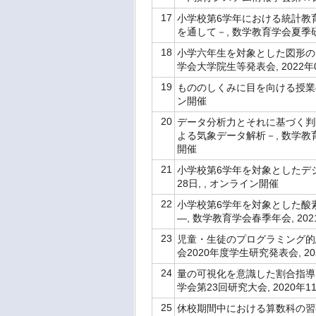
17
小学校第6学年における統計教
を通して－, 数学教育学会夏季研究
18
⼩学六年⽣を対象とした図形の回転
学会大学院生等発表会, 2022年
19
もののしくみに目を向ける授業の開
ン開催
20
データ分析力とそれに基づく判
よる気象データ解析－, 数学教育
開催
21
小学校第6学年を対象としたデジタ
28日, , オンライン開催
22
小学校第6学年を対象とした酸
―, 数学教育学会春季年会, 20
23
児童・生徒のプログラミング的
会2020年度学生研究発表会, 20
24
量の可視化を意識した割合指導
学会第23回研究大会, 2020年
25
休校期間中における算数科の習