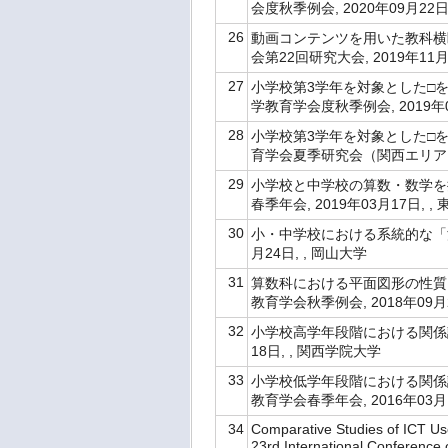
会度秋季例会, 2020年09月2
26
動画コンテンツを用いた教科横
会第22回研究大会, 2019年11
27
小学校第3学年を対象とした□
学教育学会度秋季例会, 2019年0
28
小学校第3学年を対象とした□
育学会夏季研究会（関西エリア）, 
29
小学校と中学校の算数・数学を
春季年会, 2019年03月17日, 
30
小・中学校における系統的な「濃
月24日, , 岡山大学
31
算数科における平面図形の性質
教育学会秋季例会, 2018年09月
32
小学校高学年段階における関係記
18日, , 関西学院大学
33
小学校低学年段階における関係
教育学会春季年会, 2016年03月
34
Comparative Studies of ICT Us
23rd International Conferenc