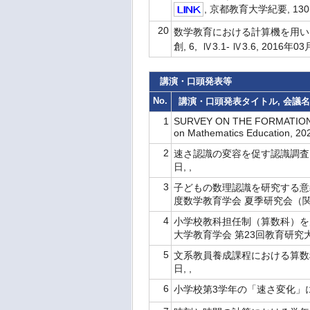
, 京都教育大学紀要, 130( 1
20
数学教育における計算機を用い
創, 6, Ⅳ3.1- Ⅳ3.6, 2016年0
講演・口頭発表等
No.
講演・口頭発表タイトル, 会議名,
1
SURVEY ON THE FORMATION O
on Mathematics Education, 
2
速さ認識の変容を促す認識調査と面
日, ,
3
子どもの数理認識を研究する意義
度数学教育学会 夏季研究会（関西エ
4
小学校教科担任制（算数科）を
大学教育学会 第23回教育研究大会,
5
文系教員養成課程における算数科
日, ,
6
小学校第3学年の「速さ変化」に関