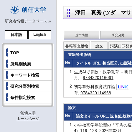
津田 真秀 (ツダ マサヒデ,
研究者情報データベース
VM
English
日本語
基本情報
研究分野
書籍等出版物
論文
講演口頭発
TOP
書籍等出版物
No.
タイトル URL, 担当区分, 出版社
所属別検索
1
生成AIで算数・数学教育 －明日の
キーワード検索
月, ,
9784320116061
2
研究分野別検索
初等算数科教育法序論
育,
9784320114968
条件指定検索
論文
創価大学
No.
論文タイトル URL, 誌名(出版物名)
ホームページ
1
小学校高学年段階の「平均の速さ」
4), 119- 128, 2026年03月,