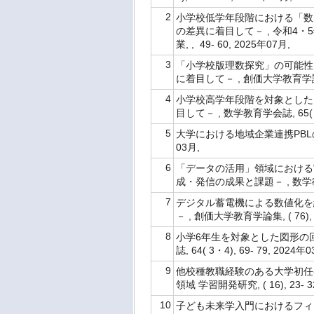
2
小学校低学年段階における「数
の差異に着目して－ , 令和
業, , 49- 60, 2025年07月,
3
「小学校版理数探究」の可能性
に着目して－ , 創価大学教育学論集, (
4
小学校高学年段階を対象とした
目して－ , 数学教育学会誌, 65( 1・
5
大学における地域企業連携PBLの推
03月,
6
「データの活用」領域における
成・発信の成果と課題－ , 数学教育学会
7
デジタル蓄電機による数値化を
－ , 創価大学教育学論集, ( 76), 
8
小学6年生を対象とした図形の回
誌, 64( 3・4), 69- 79, 2024年
9
他校種教職経験のある大学初任
領域 学習開発研究, ( 16), 23- 3
10
子ども未来学入門におけるフィ