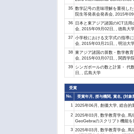
35
数学記号の意味理解を重視した
院生等発表会発表会, 2015年09
36
日本と東アジア諸国のICT活用
会, 2015年09月02日, , 徳島大
37
小学校における文字式の指導に
会, 2015年03月21日, , 明治大
38
東アジア諸国の算数・数学教育
会, 2015年03月07日, , 関西
39
シンガポールの数と計算・ 代数教
日, , 広島大学
受賞
No.
受賞年月, 授与機関, 賞名, (対
1
2025年06月, 創価大学, 総
2
2025年03月, 数学教育学会
GeoGebraのスクリプト機能
3
2025年03月, 数学教育学会