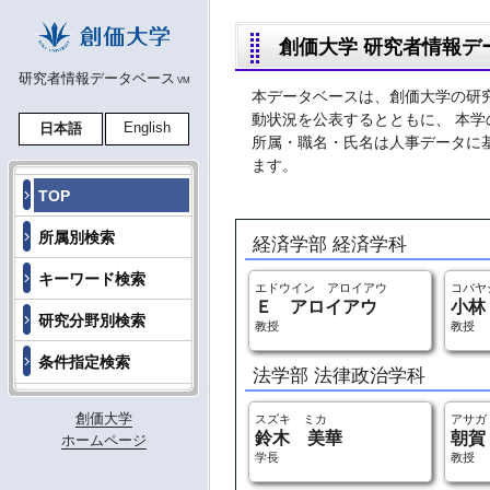
創価大学 研究者情報デ
研究者情報データベース
VM
本データベースは、創価大学の研
動状況を公表するとともに、 本
English
日本語
所属・職名・氏名は人事データに
ます。
TOP
所属別検索
経済学部 経済学科
キーワード検索
エドウイン アロイアウ
コバヤ
Ｅ アロイアウ
小林
研究分野別検索
教授
教授
条件指定検索
法学部 法律政治学科
創価大学
スズキ ミカ
アサガ
鈴木 美華
朝賀
ホームページ
学長
教授