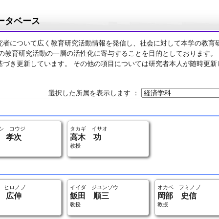
ータベース
究者について広く教育研究活動情報を発信し、社会に対して本学の教育
学の教育研究活動の一層の活性化に寄与することを目的としております。
基づき更新しています。 その他の項目については研究者本人が随時更新
選択した所属を表示します ：
シ コウジ
タカギ イサオ
 孝次
高木 功
教授
 ヒロノブ
イイダ ジユンゾウ
オカベ フミノブ
 広伸
飯田 順三
岡部 史信
教授
教授