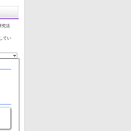
研究活
してい