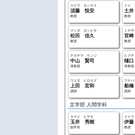
スドウ ヨシヤス
ドイ 
須藤 悦安
土井
教授
教授
マツダ ヨシヒサ
ミヤザ
松田 佳久
宮﨑
教授
教授
ナカヤマ ケンジ
ヒグチ
中山 賢司
樋口
准教授
准教授
ウエダ ヒロカズ
フナバ
上田 宏和
船橋
講師
講師
文学部 人間学科
タマイ ヒデキ
イトウ
玉井 秀樹
伊藤
副学長
教授