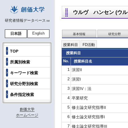
ウルヴ ハンセン (ウルヴ
研究者情報データベース
VM
English
日本語
基本情報
研究分野
授業科目
FD活動
TOP
授業科目
No.
授業科目名
所属別検索
1
演習II
キーワード検索
2
演習I
研究分野別検索
3
演習IV：法
条件指定検索
4
卒業研究
5
修士論文研究指導II
創価大学
ホームページ
6
修士論文研究指導I
7
修士論文研究指導III