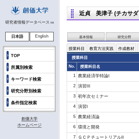
近貞 美津子 (チカサダ ミ
研究者情報データベース
VM
English
日本語
基本情報
研究分野
授業科目
教育方法実践
作成教材
TOP
授業科目
No.
授業科目名
所属別検索
1
農業経済学特論I
キーワード検索
2
演習III
研究分野別検索
3
初年次セミナー
条件指定検索
4
演習I
5
農業経済論
創価大学
ホームページ
6
環境と開発
7
ＧＣＰチュートリアルII